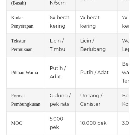
N/5cm
(Basah)
6x berat
7x berat
7x be
Kadar
kering
kering
keri
Penyerapan
Licin /
Licin /
Wafel
Tekstur
Timbul
Berlubang
Lepe
Permukaan
Berb
Putih /
Putih / Adat
warna
Pilihan Warna
Adat
Tersu
Gulung /
Uncang /
Beg /
Format
pek rata
Canister
Kota
Pembungkusan
5,000
10,000 pek
3,00
MOQ
pek