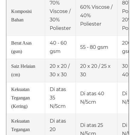
70%
80%
60% Viscose /
Viscose /
Polie
Komposisi
40%
30%
20%
Bahan
Poliester
Poliester
Poli
40 - 60
200 -
Berat Asas
55 - 80 gsm
gsm
gsm
(gsm)
20 x 20 /
20 x 20 / 25 x
30 x 
Saiz Helaian
30 x 30
30
40 x
(cm)
Di atas
Kekuatan
Di atas 40
Di at
35
Tegangan
N/5cm
N/5c
N/5cm
(Kering)
Di atas
Kekuatan
Di atas 25
Di at
20
Tegangan
N/5cm
N/5c