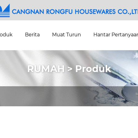
roduk
Berita
Muat Turun
Hantar Pertanyaa
RUMAH > Produk