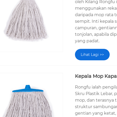
oleh Kilang Rongfu 
menggunakan reka 
daripada mop rata t
sempit. Inti kepala
campuran, gentianny
tonjolan, apabila d
yang padat.
Lihat Lagi >>
Kepala Mop Kapas
Rongfu ialah pengi
Skru Plastik Lebar, 
mop, dan terasnya 
struktur sambunga
gentian yang ketat