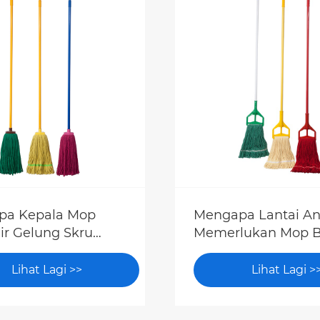
pa Kepala Mop
Mengapa Lantai A
ir Gelung Skru
Memerlukan Mop 
Penting untuk
Hujung Bergelung
sihan Komersial
Lihat Lagi >>
Lihat Lagi >
ekap?