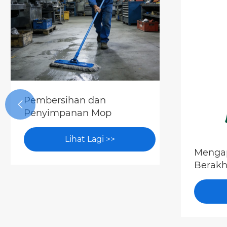
Pembersihan dan

Penyimpanan Mop
Lihat Lagi >>
Menga
Berakh
Kapas 
Pember
yang C