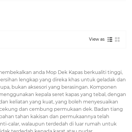
 Mop dibina untuk memberikan prestasi yang boleh
kualiti tinggi, mop ini boleh menyerap air dan
g tahan lama dan sambungan kepala mop yang
View as
nggi. Selain itu, kami mematuhi piawaian kawalan
nd Wet Mop mempunyai kualiti yang konsisten—
pada benang kapas premium yang menawarkan
yu dan jubin, sementara masih tahan terhadap
embekalkan anda Mop Dek Kapas berkualiti tinggi,
dengan permukaan yang berbeza. Kami menawarkan
bersihan lengkap yang direka khas untuk geladak dan
gsung, kami boleh memberikan harga borong yang
erupa, bukan aksesori yang berasingan. Komponen
menggunakan kepala seret kapas yang tebal, dengan
sial—di mana-mana sahaja yang memerlukan
 dan keliatan yang kuat, yang boleh menyesuaikan
 di kalangan kakitangan pembersihan dan pemilik
r cekung dan cembung permukaan dek. Badan tiang
ya, memilih Rongfu's Round Wet Mop bermakna anda
 bahan tahan kakisan dan permukaannya telah
da pengedar, peruncit atau pembeli komersial, kami
nti-calar, walaupun terdedah di luar rumah untuk
 telus.
tidak terdedah kepada karat atau pudar.