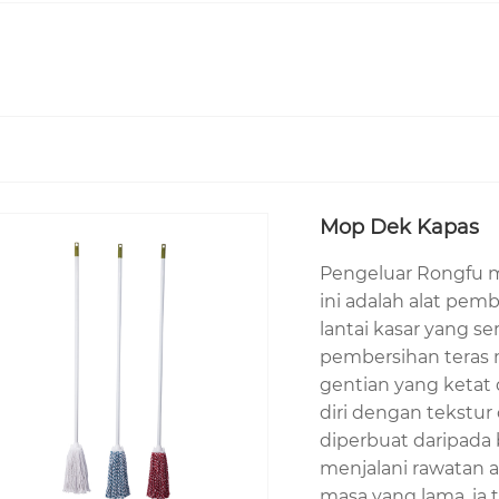
ngan lebih dua dekad pengalaman, Rongfu's Round Wet
ersil dan isi rumah. Direka dengan bahan penyerap ber
anpa coretan. Apa yang menyerlahkannya ialah pemegan
jang walaupun dalam senario pembersihan frekuensi ti
jadi anda boleh mempercayai bahawa setiap Rongfu Rou
ng boleh dipercayai.
Mop Dek Kapas
 popular
Mop Dek Kapas
, varian yang dihasilkan dari
Dek Kapas ini lembut pada lantai yang halus seperti ka
Pengeluar Rongfu m
 lantai dalaman, model ini mudah menyesuaikan diri 
ini adalah alat pem
saran yang berbeza, dan sebagai pembekal kilang lan
lantai kasar yang s
pembersihan teras 
 rumah, hotel, restoran, pejabat dan bangunan komer
gentian yang ketat
h digunakan dan diselenggara, menjadikannya kegemaran
diri dengan tekstu
 profesional kami dan penghantaran tepat pada masan
diperbuat daripada
ga pengalaman pembelian tanpa kerumitan. Sama ada an
menjalani rawatan a
gan penyelesaian yang fleksibel dan sebut harga yang
masa yang lama, ia 