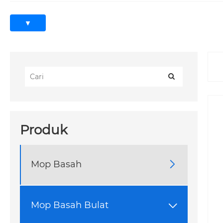
Sebagai pengeluar alat pembersihan profesional de
dipercayai yang memenuhi keperluan pembersihan kom
kotoran dengan cepat, menjadikan lantai bersih t
diperkukuh, yang memastikan penggunaan jangka pan
kualiti yang ketat sepanjang proses pengeluaran, 
sesuai untuk pembeli borong yang mencari produk ya
Rangkaian Round Wet Mop kami juga termasuk yang
pengekalan air dan kelembutan yang luar biasa. Mop 
Produk
kotoran. Sama ada untuk mengemop dek, teres atau
pelbagai spesifikasi untuk memenuhi permintaan pa
kompetitif untuk pesanan pukal.
Mop Basah

Mop Basah Bulat Rongfu digunakan secara meluas di
pembersihan lantai yang cekap dan teliti. Ia muda
rumah. Disokong oleh perkhidmatan selepas jualan
Mop Basah Bulat
bukan sahaja mendapat produk berkualiti, tetapi ju

bersedia untuk memenuhi keperluan borong anda den