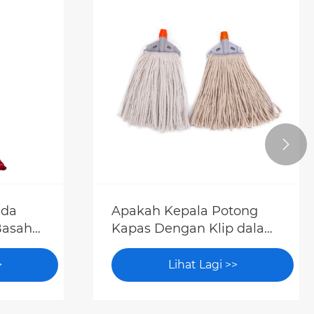

nda
Apakah Kepala Potong
Basah
Kapas Dengan Klip dalam
?
Sistem Pembersihan
Moden?
>
Lihat Lagi >>